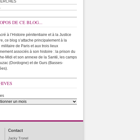
HERCHES
A
OPOS DE CE BLOG...
ré à l’Histoire pénitentiaire et à la Justice
ire, ce blog s’attache principalement à la
 militaire de Paris et aux trois lieux
rnement associés à son histoire : la prison du
he-Midi et son annexe de la Santé, les camps
uzac (Dordogne) et de Gurs (Basses-
ées).
HIVES
ves
Contact
Jacky Tronel