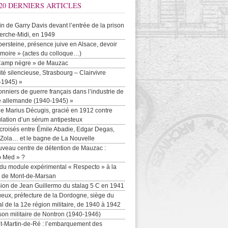
20 DERNIERS ARTICLES
-in de Garry Davis devant l’entrée de la prison
erche-Midi, en 1949
persteine, présence juive en Alsace, devoir
moire » (actes du colloque…)
Camp nègre » de Mauzac
ité silencieuse, Strasbourg – Clairvivre
-1945) »
onniers de guerre français dans l’industrie de
e allemande (1940-1945) »
e Marius Décugis, gracié en 1912 contre
ulation d’un sérum antipesteux
croisés entre Émile Abadie, Edgar Degas,
 Zola… et le bagne de La Nouvelle
uveau centre de détention de Mauzac :
b Med » ?
 du module expérimental « Respecto » à la
n de Mont-de-Marsan
sion de Jean Guillermo du stalag 5 C en 1941
eux, préfecture de la Dordogne, siège du
al de la 12e région militaire, de 1940 à 1942
son militaire de Nontron (1940-1946)
nt-Martin-de-Ré : l’embarquement des