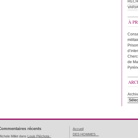
REC
VARI
À PR
Consac
milita
Prison
d’inte
Cherc
de Ma
Pyrén
ARC
Archi
Commentaires récents
Accueil
DES HOMMES…
ichele Millet
dans
Louis Piéchota :