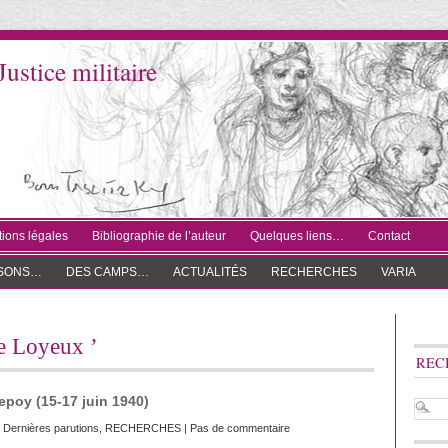
Justice militaire
ions légales
Bibliographie de l’auteur
Quelques liens…
Contact
ISONS…
DES CAMPS…
ACTUALITÉS
RECHERCHES
VARIA
ne Loyeux ’
REC
epoy (15-17 juin 1940)
:
Dernières parutions
,
RECHERCHES
|
Pas de commentaire