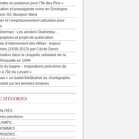
vistes en partance pour l’île des Pins »
cation et propagande noire en Dordogne :
tion SS Skorpion West
r et l’emprisonnement cellulaire pour
ts
Sherman : Les années Ovahimba…
raphies et projet de publication
p d’internement des Milles : enjeux
iels (1939-2013) par Cécile Denis
mation dans la chapelle cellulaire de la
e-Roquette en 1896
ts du bagne – Inspirations policières de
 à l’Île du Levant »
ae » un ballet théâtralisé du chorégraphe
allet sur les femmes tondues
 CATÉGORIES
ALITÉS
ères parutions
CAMPS…
 HOMMES…
PRISONS…