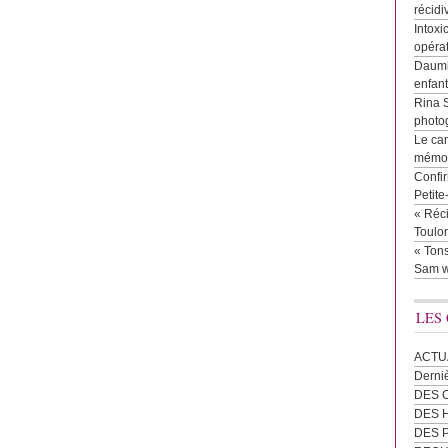
récidi
Intoxi
opéra
Daumie
enfan
Rina 
photog
Le cam
mémor
Confir
Petit
« Réci
Toulon
« Tons
Sam w
LES
ACTU
Derni
DES 
DES
DES 