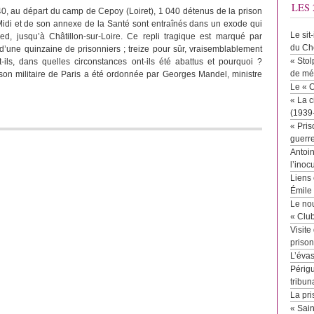
LES 
0, au départ du camp de Cepoy (Loiret), 1 040 détenus de la prison
Midi et de son annexe de la Santé sont entraînés dans un exode qui
Le sit
ed, jusqu’à Châtillon-sur-Loire. Ce repli tragique est marqué par
du Ch
d’une quinzaine de prisonniers ; treize pour sûr, vraisemblablement
« Stol
ils, dans quelles circonstances ont-ils été abattus et pourquoi ?
de mé
ison militaire de Paris a été ordonnée par Georges Mandel, ministre
Le « 
« La c
(1939
« Pris
guerr
Antoin
l’inoc
Liens 
Émile
Le no
« Clu
Visite
priso
L’éva
Périgu
tribun
La pri
« Sai