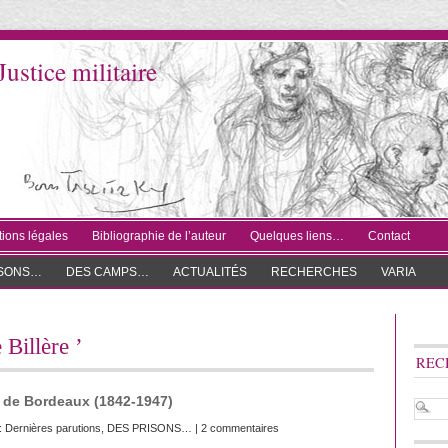
Justice militaire
ions légales
Bibliographie de l’auteur
Quelques liens…
Contact
ISONS…
DES CAMPS…
ACTUALITÉS
RECHERCHES
VARIA
 Billère ’
REC
re de Bordeaux (1842-1947)
 :
Dernières parutions
,
DES PRISONS…
|
2 commentaires