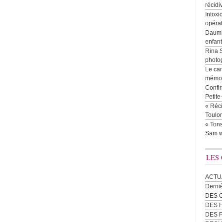
récidi
Intoxi
opéra
Daumie
enfan
Rina 
photog
Le cam
mémor
Confir
Petit
« Réci
Toulon
« Tons
Sam w
LES
ACTU
Derni
DES 
DES
DES 