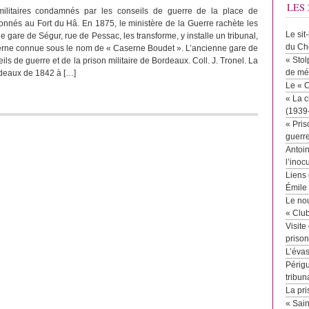
LES 
militaires condamnés par les conseils de guerre de la place de
nnés au Fort du Hâ. En 1875, le ministère de la Guerre rachète les
Le sit
e gare de Ségur, rue de Pessac, les transforme, y installe un tribunal,
du Ch
erne connue sous le nom de « Caserne Boudet ». L’ancienne gare de
« Stol
ls de guerre et de la prison militaire de Bordeaux. Coll. J. Tronel. La
de mé
rdeaux de 1842 à […]
Le « 
« La c
(1939
« Pris
guerr
Antoin
l’inoc
Liens 
Émile
Le no
« Clu
Visite
priso
L’éva
Périgu
tribun
La pri
« Sai