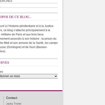
HERCHES
A
OPOS DE CE BLOG...
ré à l’Histoire pénitentiaire et à la Justice
ire, ce blog s’attache principalement à la
 militaire de Paris et aux trois lieux
rnement associés à son histoire : la prison du
he-Midi et son annexe de la Santé, les camps
uzac (Dordogne) et de Gurs (Basses-
ées).
HIVES
ves
Contact
Jacky Tronel