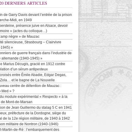
20 DERNIERS ARTICLES
-in de Garry Davis devant l’entrée de la prison
erche-Midi, en 1949
persteine, présence juive en Alsace, devoir
moire » (actes du colloque…)
Camp nègre » de Mauzac
ité silencieuse, Strasbourg – Clairvivre
-1945) »
onniers de guerre français dans l’industrie de
e allemande (1940-1945) »
e Marius Décugis, gracié en 1912 contre
ulation d’un sérum antipesteux
croisés entre Émile Abadie, Edgar Degas,
 Zola… et le bagne de La Nouvelle
uveau centre de détention de Mauzac :
b Med » ?
 du module expérimental « Respecto » à la
n de Mont-de-Marsan
sion de Jean Guillermo du stalag 5 C en 1941
eux, préfecture de la Dordogne, siège du
al de la 12e région militaire, de 1940 à 1942
son militaire de Nontron (1940-1946)
nt-Martin-de-Ré : l’embarquement des