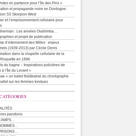
vistes en partance pour l’île des Pins »
cation et propagande noire en Dordogne :
tion SS Skorpion West
r et l’emprisonnement cellulaire pour
ts
Sherman : Les années Ovahimba…
raphies et projet de publication
p d’internement des Milles : enjeux
iels (1939-2013) par Cécile Denis
mation dans la chapelle cellulaire de la
e-Roquette en 1896
ts du bagne – Inspirations policières de
 à l’Île du Levant »
ae » un ballet théâtralisé du chorégraphe
allet sur les femmes tondues
 CATÉGORIES
ALITÉS
ères parutions
CAMPS…
 HOMMES…
PRISONS…