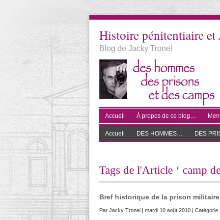
Histoire pénitentiaire et 
Blog de Jacky Tronel
Accueil
À propos de ce blog…
Ment
Accueil
DES HOMMES…
DES PR
Tags de l'Article ‘ camp de
Bref historique de la prison militai
Par
Jacky Tronel
| mardi 10 août 2010 | Catégorie