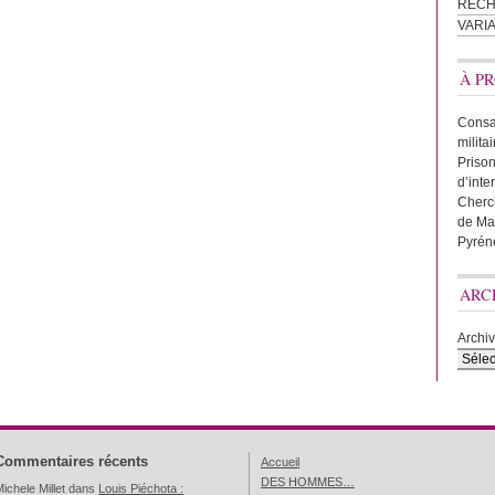
REC
VARI
À PR
Consac
milita
Prison
d’inte
Cherc
de Ma
Pyrén
ARC
Archi
Commentaires récents
Accueil
DES HOMMES…
ichele Millet
dans
Louis Piéchota :