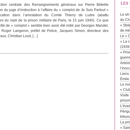
LES 
ction centrale des Renseignements généraux sur Pierre Béteille
ion du juge d’instruction à l’affaire du « complot de Je Suis Partout »
Le sit
cation dans l’arrestation du Comte Thierry de Ludre (abattu
du Ch
 du repli de la prison militaire de Paris, le 15 juin 1940). Ce que
« Stol
lifié de « complot » semble bien avoir été initié par Georges Mandel,
de mé
ur, Roger Langeron, préfet de Police, Jacques Simon, directeur des
ux, Christian Louit, […]
Le « 
« La c
(1939
« Pris
guerr
Antoin
l’inoc
Liens 
Émile
Le no
« Clu
Visite
priso
L’éva
Périgu
tribun
La pri
« Sai