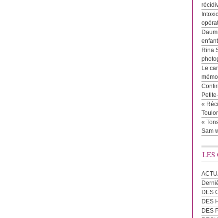
récidi
Intoxi
opéra
Daumie
enfan
Rina 
photog
Le cam
mémor
Confir
Petit
« Réci
Toulon
« Tons
Sam w
LES
ACTU
Derni
DES 
DES
DES 