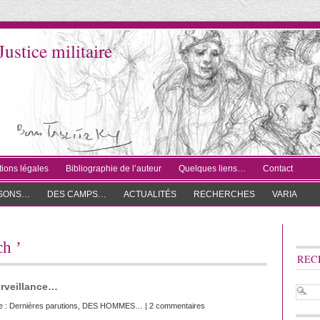
Justice militaire
ions légales
Bibliographie de l’auteur
Quelques liens…
Contact
ISONS…
DES CAMPS…
ACTUALITÉS
RECHERCHES
VARIA
ch ’
REC
urveillance…
e :
Dernières parutions
,
DES HOMMES…
|
2 commentaires