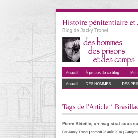
Histoire pénitentiaire et 
Blog de Jacky Tronel
Accueil
À propos de ce blog…
Ment
Accueil
DES HOMMES…
DES PR
Tags de l'Article ‘ Brasilla
Pierre Béteille, un magistrat sous s
Par
Jacky Tronel
| samedi 28 août 2010 | Catégori