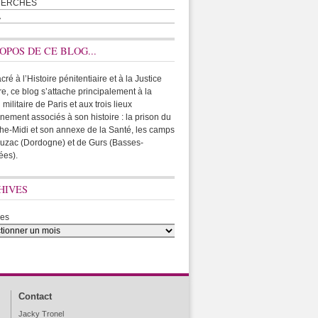
HERCHES
A
OPOS DE CE BLOG...
ré à l’Histoire pénitentiaire et à la Justice
ire, ce blog s’attache principalement à la
 militaire de Paris et aux trois lieux
rnement associés à son histoire : la prison du
he-Midi et son annexe de la Santé, les camps
uzac (Dordogne) et de Gurs (Basses-
ées).
HIVES
ves
Contact
Jacky Tronel