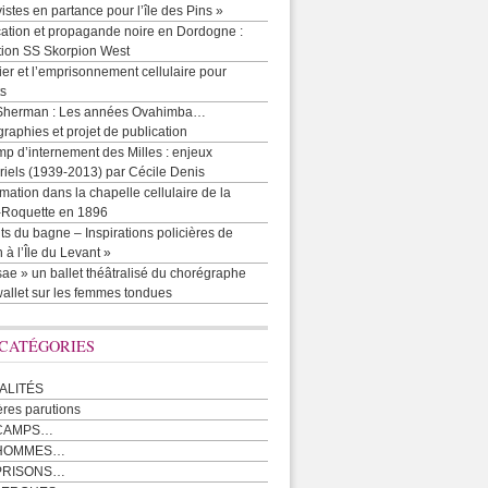
vistes en partance pour l’île des Pins »
cation et propagande noire en Dordogne :
tion SS Skorpion West
r et l’emprisonnement cellulaire pour
ts
Sherman : Les années Ovahimba…
raphies et projet de publication
p d’internement des Milles : enjeux
iels (1939-2013) par Cécile Denis
mation dans la chapelle cellulaire de la
e-Roquette en 1896
ts du bagne – Inspirations policières de
 à l’Île du Levant »
ae » un ballet théâtralisé du chorégraphe
allet sur les femmes tondues
 CATÉGORIES
ALITÉS
ères parutions
CAMPS…
 HOMMES…
PRISONS…