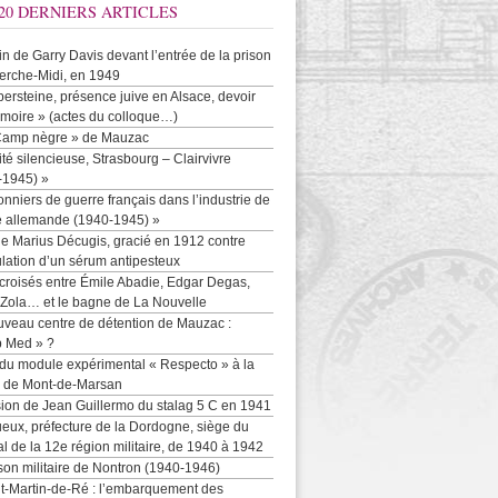
20 DERNIERS ARTICLES
-in de Garry Davis devant l’entrée de la prison
erche-Midi, en 1949
persteine, présence juive en Alsace, devoir
moire » (actes du colloque…)
Camp nègre » de Mauzac
ité silencieuse, Strasbourg – Clairvivre
-1945) »
onniers de guerre français dans l’industrie de
e allemande (1940-1945) »
e Marius Décugis, gracié en 1912 contre
ulation d’un sérum antipesteux
croisés entre Émile Abadie, Edgar Degas,
 Zola… et le bagne de La Nouvelle
uveau centre de détention de Mauzac :
b Med » ?
 du module expérimental « Respecto » à la
n de Mont-de-Marsan
sion de Jean Guillermo du stalag 5 C en 1941
eux, préfecture de la Dordogne, siège du
al de la 12e région militaire, de 1940 à 1942
son militaire de Nontron (1940-1946)
nt-Martin-de-Ré : l’embarquement des