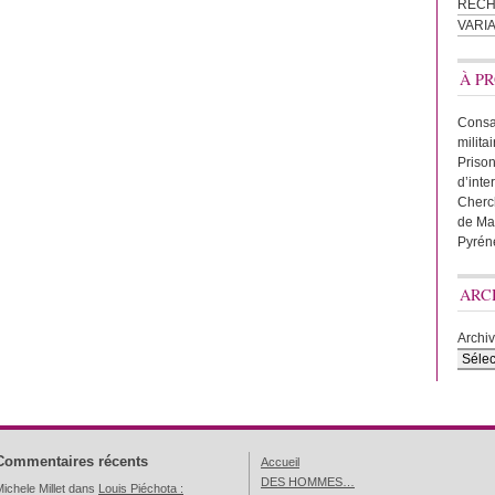
REC
VARI
À PR
Consac
milita
Prison
d’inte
Cherc
de Ma
Pyrén
ARC
Archi
Commentaires récents
Accueil
DES HOMMES…
ichele Millet
dans
Louis Piéchota :