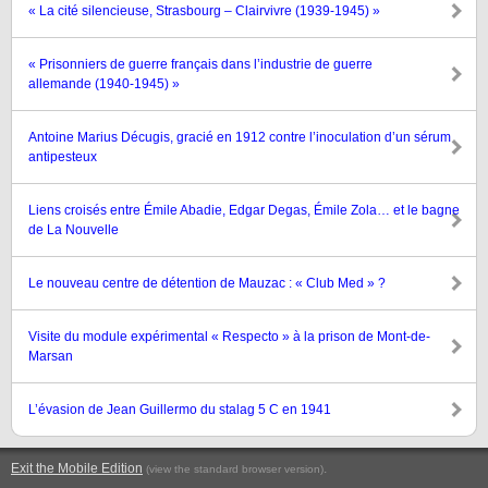
« La cité silencieuse, Strasbourg – Clairvivre (1939-1945) »
« Prisonniers de guerre français dans l’industrie de guerre
allemande (1940-1945) »
Antoine Marius Décugis, gracié en 1912 contre l’inoculation d’un sérum
antipesteux
Liens croisés entre Émile Abadie, Edgar Degas, Émile Zola… et le bagne
de La Nouvelle
Le nouveau centre de détention de Mauzac : « Club Med » ?
Visite du module expérimental « Respecto » à la prison de Mont-de-
Marsan
L’évasion de Jean Guillermo du stalag 5 C en 1941
Exit the Mobile Edition
.
(view the standard browser version)