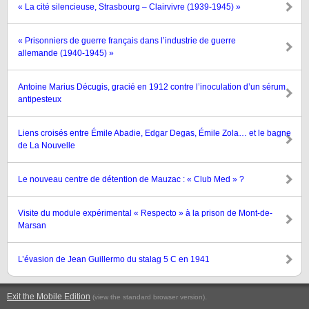
« La cité silencieuse, Strasbourg – Clairvivre (1939-1945) »
« Prisonniers de guerre français dans l’industrie de guerre
allemande (1940-1945) »
Antoine Marius Décugis, gracié en 1912 contre l’inoculation d’un sérum
antipesteux
Liens croisés entre Émile Abadie, Edgar Degas, Émile Zola… et le bagne
de La Nouvelle
Le nouveau centre de détention de Mauzac : « Club Med » ?
Visite du module expérimental « Respecto » à la prison de Mont-de-
Marsan
L’évasion de Jean Guillermo du stalag 5 C en 1941
Exit the Mobile Edition
.
(view the standard browser version)