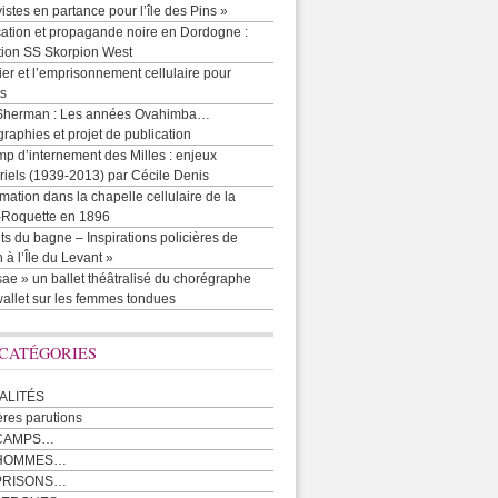
vistes en partance pour l’île des Pins »
cation et propagande noire en Dordogne :
tion SS Skorpion West
r et l’emprisonnement cellulaire pour
ts
Sherman : Les années Ovahimba…
raphies et projet de publication
p d’internement des Milles : enjeux
iels (1939-2013) par Cécile Denis
mation dans la chapelle cellulaire de la
e-Roquette en 1896
ts du bagne – Inspirations policières de
 à l’Île du Levant »
ae » un ballet théâtralisé du chorégraphe
allet sur les femmes tondues
 CATÉGORIES
ALITÉS
ères parutions
CAMPS…
 HOMMES…
PRISONS…