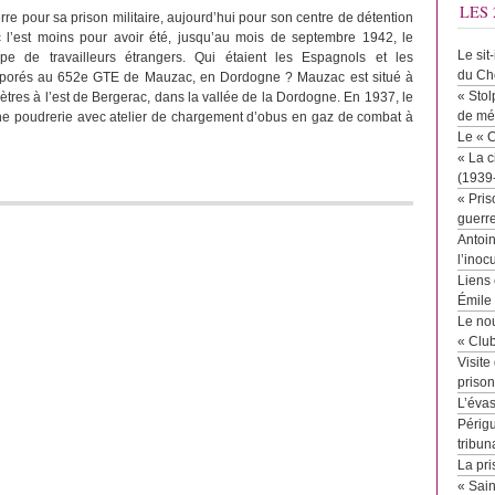
LES 
e pour sa prison militaire, aujourd’hui pour son centre de détention
 l’est moins pour avoir été, jusqu’au mois de septembre 1942, le
Le sit
e de travailleurs étrangers. Qui étaient les Espagnols et les
du Ch
orporés au 652e GTE de Mauzac, en Dordogne ? Mauzac est situé à
« Stol
ètres à l’est de Bergerac, dans la vallée de la Dordogne. En 1937, le
de mé
une poudrerie avec atelier de chargement d’obus en gaz de combat à
Le « 
« La c
(1939
« Pris
guerr
Antoin
l’inoc
Liens 
Émile
Le no
« Clu
Visite
priso
L’éva
Périgu
tribun
La pri
« Sai