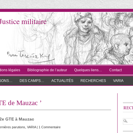
Justice militaire
ions légales
Bibliographie de l’auteur
Quelques liens…
Contact
ISONS…
DES CAMPS…
ACTUALITÉS
RECHERCHES
VARIA
GTE de Mauzac ’
REC
52e GTE à Mauzac
rnières parutions
,
VARIA
|
1 Commentaire