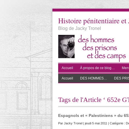
Histoire pénitentiaire et 
Blog de Jacky Tronel
Accueil
À propos de ce blog…
Ment
Accueil
DES HOMMES…
DES PR
Tags de l'Article ‘ 652e 
Espagnols et « Palestiniens » du 6
Par
Jacky Tronel
| jeudi 5 mai 2011 | Catégorie :
De