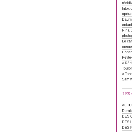
récidi
Intoxi
opéra
Daumie
enfan
Rina 
photog
Le cam
mémor
Confir
Petit
« Réci
Toulon
« Tons
Sam w
LES
ACTU
Derni
DES 
DES
DES 