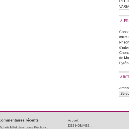
REC
VARI
À PR
Consac
milita
Prison
d’inte
Cherc
de Ma
Pyrén
ARC
Archi
Commentaires récents
Accueil
DES HOMMES…
ichele Millet
dans
Louis Piéchota :