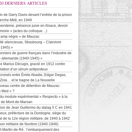
20 DERNIERS ARTICLES
-in de Garry Davis devant l’entrée de la prison
erche-Midi, en 1949
persteine, présence juive en Alsace, devoir
moire » (actes du colloque…)
Camp nègre » de Mauzac
ité silencieuse, Strasbourg – Clairvivre
-1945) »
onniers de guerre français dans l’industrie de
e allemande (1940-1945) »
e Marius Décugis, gracié en 1912 contre
ulation d’un sérum antipesteux
croisés entre Émile Abadie, Edgar Degas,
 Zola… et le bagne de La Nouvelle
uveau centre de détention de Mauzac :
b Med » ?
 du module expérimental « Respecto » à la
n de Mont-de-Marsan
sion de Jean Guillermo du stalag 5 C en 1941
eux, préfecture de la Dordogne, siège du
al de la 12e région militaire, de 1940 à 1942
son militaire de Nontron (1940-1946)
nt-Martin-de-Ré : l’embarquement des