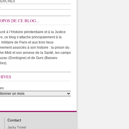
HERCHES
A
OPOS DE CE BLOG...
ré à l’Histoire pénitentiaire et à la Justice
ire, ce blog s’attache principalement à la
 militaire de Paris et aux trois lieux
rnement associés à son histoire : la prison du
he-Midi et son annexe de la Santé, les camps
uzac (Dordogne) et de Gurs (Basses-
ées).
HIVES
ves
Contact
Jacky Tronel