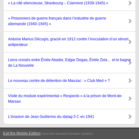
« La cité silencieuse, Strasbourg – Clairvivre (1939-1945) »
« Prisonniers de guerre français dans l’industrie de guerre
allemande (1940-1945) »
Antoine Marius Décugis, gracié en 1912 contre l’inoculation d’un sérum
antipesteux
Liens croisés entre Émile Abadie, Edgar Degas, Émile Zola… et le bagne
de La Nouvelle
Le nouveau centre de détention de Mauzac : « Club Med » ?
Visite du module expérimental « Respecto » à la prison de Mont-de-
Marsan
L’évasion de Jean Guillermo du stalag 5 C en 1941
Exit the Mobile Edition
.
(view the standard browser version)